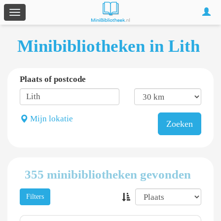
Togg
Toggle
navig
navigation
Minibibliotheken in Lith
Plaats of postcode
Mijn lokatie
Zoeken
355 minibibliotheken gevonden
Filters