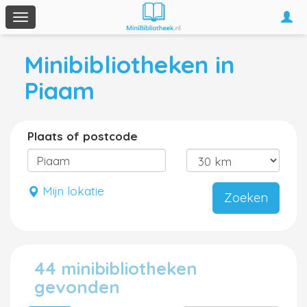
Togg
Toggle
navi
navigation
Minibibliotheken in
Piaam
Plaats of postcode
Mijn lokatie
Zoeken
44 minibibliotheken
gevonden