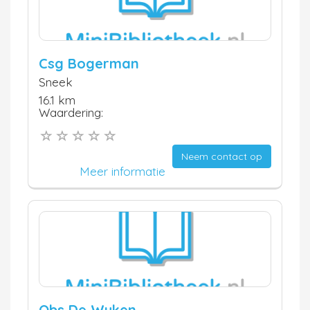
Csg Bogerman
Sneek
16.1 km
Waardering:
Neem contact op
Meer informatie
Obs De Wyken