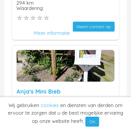
29.4 km
Waardering:
Neem contact op
Meer informatie
Anja's Mini Bieb
Bitgummole
Wij gebruiken
cookies
en diensten van derden om
29.4 km
Waardering:
ervoor te zorgen dat u de best mogelijke ervaring
op onze website heeft.
OK
Neem contact op