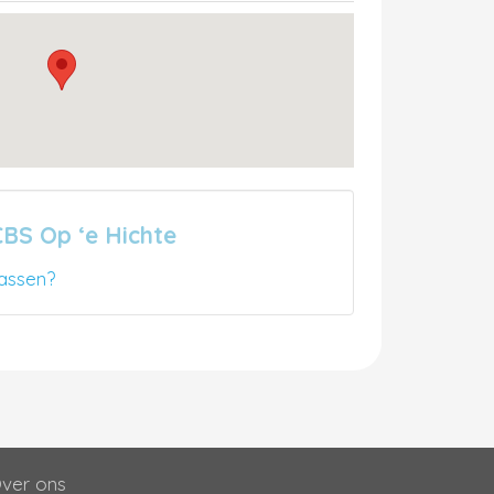
CBS Op ‘e Hichte
assen?
ver ons