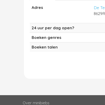
Adres
De Te
8629R
24 uur per dag open?
Boeken genres
Boeken talen
Over minibiebs