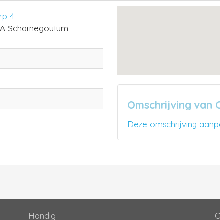
rp 4
A Scharnegoutum
Omschrijving van 
Deze omschrijving aanp
Handig
O