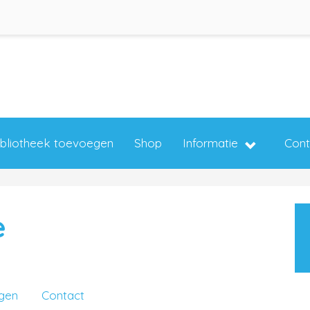
ibliotheek toevoegen
Shop
Informatie
Cont
e
ngen
Contact