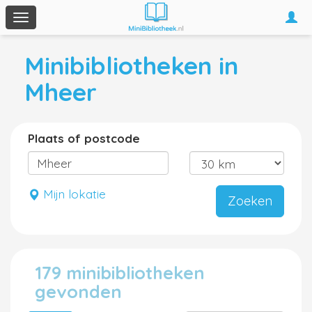
Togg
Toggle
navi
navigation
Minibibliotheken in
Mheer
Plaats of postcode
Mijn lokatie
Zoeken
179 minibibliotheken
gevonden