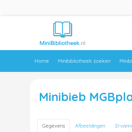
Home
Minibibliotheek zoeken
Minib
Minibieb MGBpl
Gegevens
Afbeeldingen
Ervari