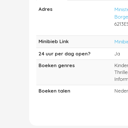
Adres
Minis
Borge
6213E
Minibieb Link
Minibi
24 uur per dag open?
Ja
Boeken genres
Kinde
Thrill
Inform
Boeken talen
Neder