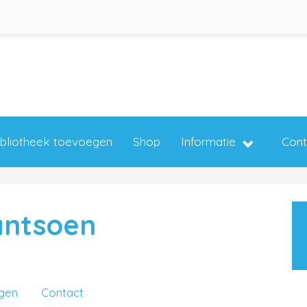
ibliotheek toevoegen
Shop
Informatie
Cont
antsoen
ngen
Contact