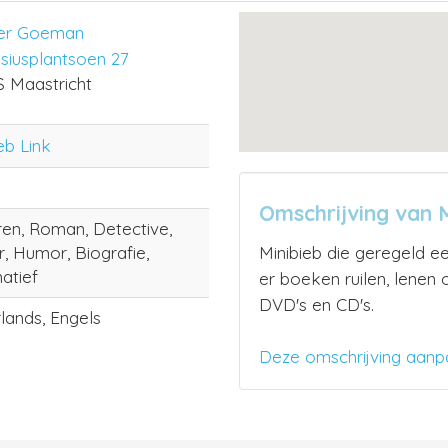
ter Goeman
siusplantsoen 27
S Maastricht
eb Link
Omschrijving van 
ren, Roman, Detective,
er, Humor, Biografie,
Minibieb die geregeld ee
atief
er boeken ruilen, lene
DVD's en CD's.
lands, Engels
Deze omschrijving aanp