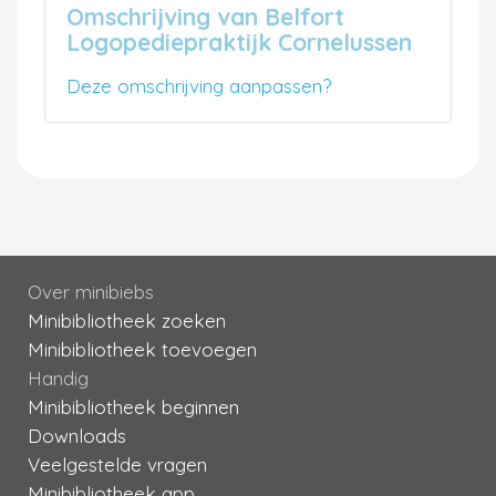
Omschrijving van Belfort
Logopediepraktijk Cornelussen
Deze omschrijving aanpassen?
Over minibiebs
Minibibliotheek zoeken
Minibibliotheek toevoegen
Handig
Minibibliotheek beginnen
Downloads
Veelgestelde vragen
Minibibliotheek app