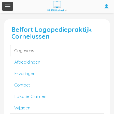
Togg
Toggle
navi
navigation
Belfort Logopediepraktijk
Cornelussen
Gegevens
Afbeeldingen
Ervaringen
Contact
Lokatie Claimen
Wijzigen