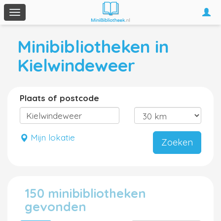
Togg
Toggle
navi
navigation
Minibibliotheken in
Kielwindeweer
Plaats of postcode
Mijn lokatie
Zoeken
150 minibibliotheken
gevonden