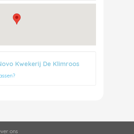
Novo Kwekerij De Klimroos
assen?
ver ons