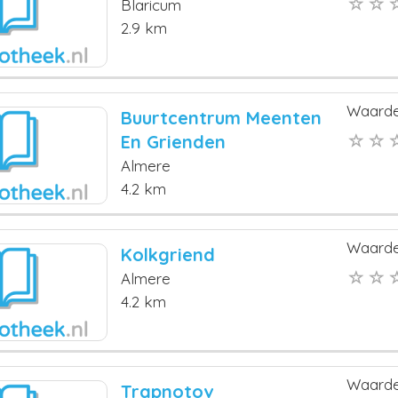
Blaricum
2.9 km
Waarde
Buurtcentrum Meenten
En Grienden
Almere
4.2 km
Waarde
Kolkgriend
Almere
4.2 km
Waarde
Trapnotov