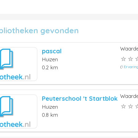
ibliotheken gevonden
Waarde
pascal
Huizen
0.2 km
(
1 Ervarin
Waarde
Peuterschool 't Startblok
Huizen
0.8 km