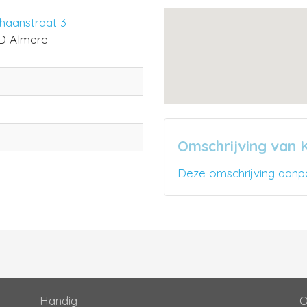
aanstraat 3
D Almere
Omschrijving van 
Deze omschrijving aanp
Handig
O