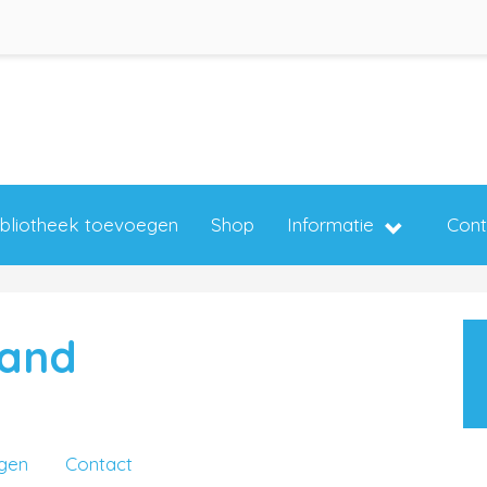
ibliotheek toevoegen
Shop
Informatie
Cont
land
ngen
Contact