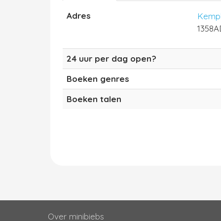
Adres
Kemph
1358A
24 uur per dag open?
Boeken genres
Boeken talen
Over minibiebs