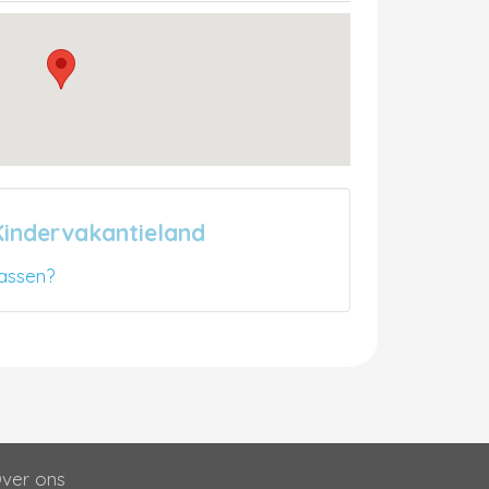
Kindervakantieland
assen?
ver ons