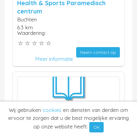
Health & Sports Paramedisch
centrum
Buchten
6.3 km
Waardering:
Neem contact op
Meer informatie
Wij gebruiken
cookies
en diensten van derden om
ervoor te zorgen dat u de best mogelijke ervaring
Dikke Duim Buchten
op onze website heeft.
OK
Buchten
6.3 km