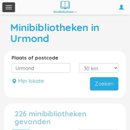
Togg
Toggle
navi
navigation
Minibibliotheken in
Urmond
Plaats of postcode
Mijn lokatie
Zoeken
226 minibibliotheken
gevonden