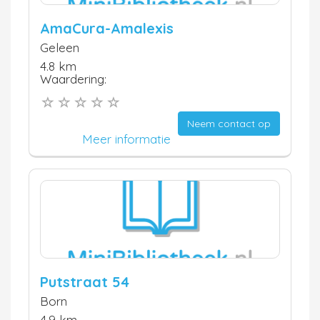
AmaCura-Amalexis
Geleen
4.8 km
Waardering:
Neem contact op
Meer informatie
Putstraat 54
Born
4.9 km