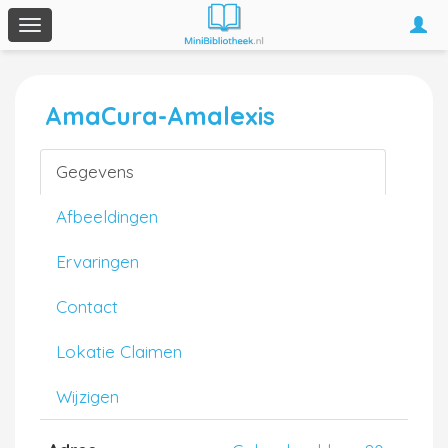
Togg
Toggle
navi
navigation
AmaCura-Amalexis
Gegevens
Afbeeldingen
Ervaringen
Contact
Lokatie Claimen
Wijzigen