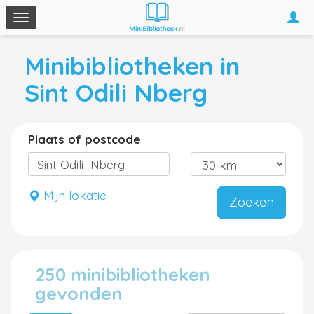
Togg
Toggle
navi
navigation
Minibibliotheken in
Sint Odili Nberg
Plaats of postcode
Mijn lokatie
Zoeken
250 minibibliotheken
gevonden