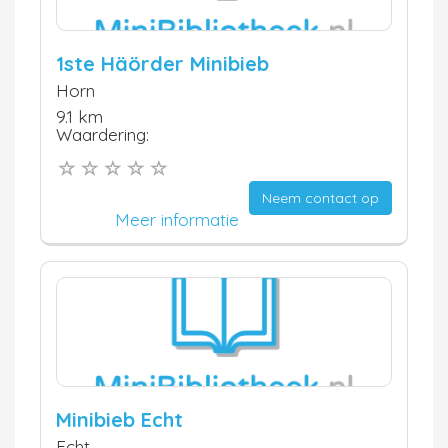
1ste Häörder Minibieb
Horn
9.1 km
Waardering:
Neem contact op
Meer informatie
Minibieb Echt
Echt