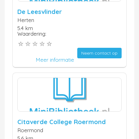
De Leesvlinder
Herten
5.4 km
Waardering:
Neem contact op
Meer informatie
Citaverde College Roermond
Roermond
5.6 km