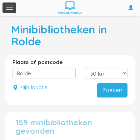
Togg
Toggle
navi
navigation
Minibibliotheken in
Rolde
Plaats of postcode
Mijn lokatie
Zoeken
159 minibibliotheken
gevonden