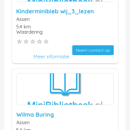
Kinderminibieb wij_3_lezen
Assen
5.4 km
Waardering:
Neem contact op
Meer informatie
Wilma Buring
Assen
5.4 km