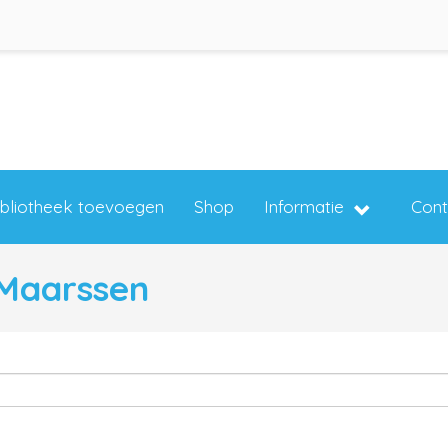
ibliotheek toevoegen
Shop
Informatie
Cont
 Maarssen