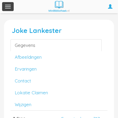
Togg
Toggle
navi
navigation
Joke Lankester
Gegevens
Afbeeldingen
Ervaringen
Contact
Lokatie Claimen
Wijzigen