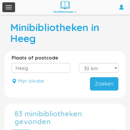
Togg
Toggle
navi
navigation
Minibibliotheken in
Heeg
Plaats of postcode
Mijn lokatie
Zoeken
83 minibibliotheken
gevonden