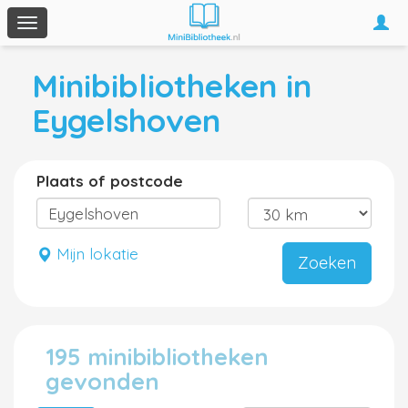
Togg
Toggle
navi
navigation
Minibibliotheken in
Eygelshoven
Plaats of postcode
Mijn lokatie
Zoeken
195 minibibliotheken
gevonden