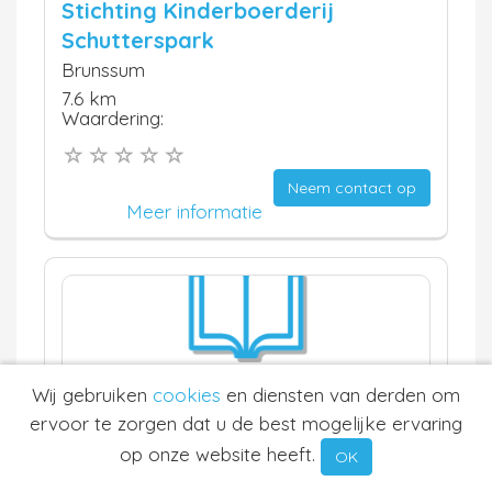
Stichting Kinderboerderij
Schutterspark
Brunssum
7.6 km
Waardering:
Neem contact op
Meer informatie
Wij gebruiken
cookies
en diensten van derden om
ervoor te zorgen dat u de best mogelijke ervaring
Zoek je boekje
op onze website heeft.
OK
Brunssum
7.6 km