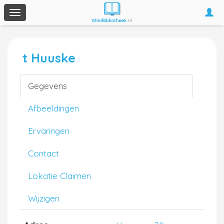
Togg
Toggle
navi
navigation
t Huuske
Gegevens
Afbeeldingen
Ervaringen
Contact
Lokatie Claimen
Wijzigen