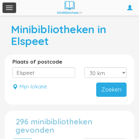
Togg
Toggle
navi
navigation
Minibibliotheken in
Elspeet
Plaats of postcode
Mijn lokatie
Zoeken
296 minibibliotheken
gevonden