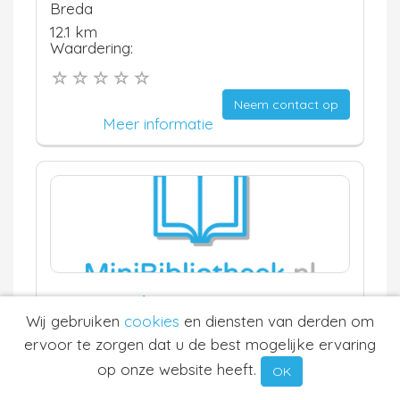
Breda
12.1 km
Waardering:
Neem contact op
Meer informatie
Team Uniek
Wij gebruiken
cookies
en diensten van derden om
Teteringen
ervoor te zorgen dat u de best mogelijke ervaring
12.2 km
Waardering:
op onze website heeft.
OK