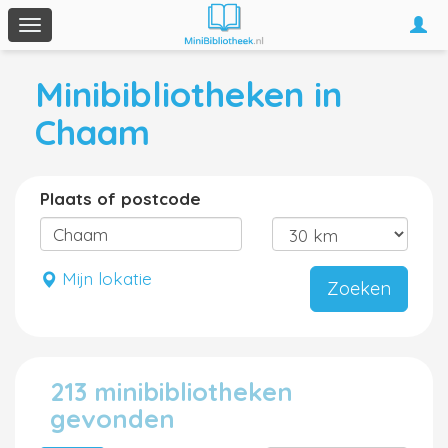
Togg
Toggle
navi
navigation
Minibibliotheken in
Chaam
Plaats of postcode
Mijn lokatie
Zoeken
213 minibibliotheken
gevonden