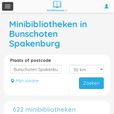
Togg
Toggle
navi
navigation
Minibibliotheken in
Bunschoten
Spakenburg
Plaats of postcode
Mijn lokatie
Zoeken
622 minibibliotheken