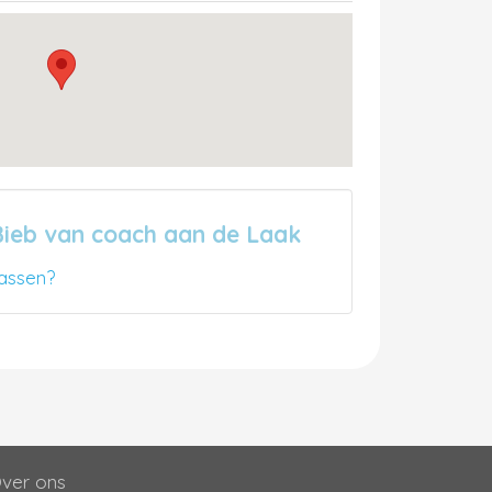
Bieb van coach aan de Laak
assen?
ver ons