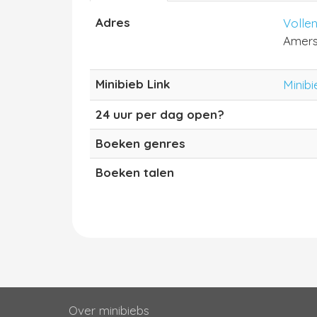
Adres
Volle
Amers
Minibieb Link
Minibi
24 uur per dag open?
Boeken genres
Boeken talen
Over minibiebs