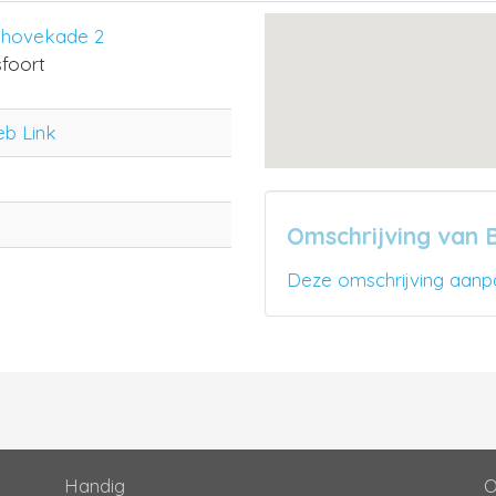
nhovekade 2
foort
eb Link
Omschrijving van 
Deze omschrijving aanp
Handig
O