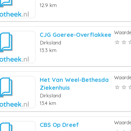
12.9 km
Waarde
CJG Goeree-Overflakkee
Dirksland
13.3 km
Waarde
Het Van Weel-Bethesda
Ziekenhuis
Dirksland
13.4 km
Waarde
CBS Op Dreef