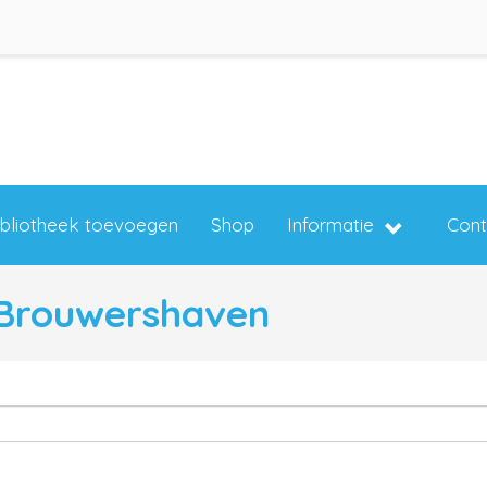
ibliotheek toevoegen
Shop
Informatie
Cont
n Brouwershaven