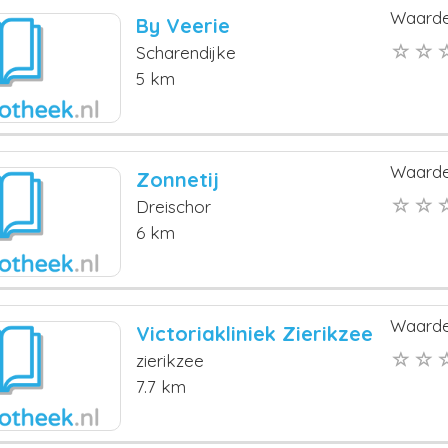
Waarde
By Veerie
Scharendijke
5 km
Waarde
Zonnetij
Dreischor
6 km
Waarde
Victoriakliniek Zierikzee
zierikzee
7.7 km