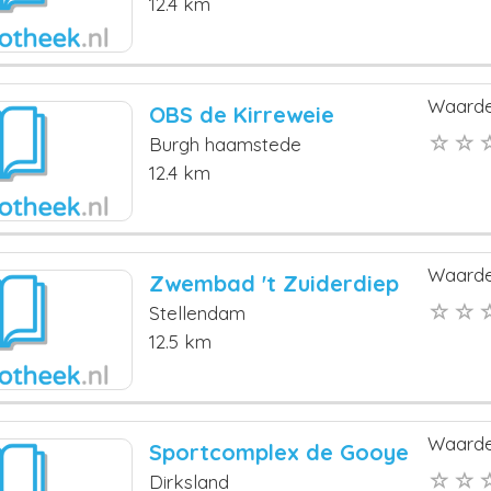
12.4 km
Waarde
OBS de Kirreweie
Burgh haamstede
12.4 km
Waarde
Zwembad 't Zuiderdiep
Stellendam
12.5 km
Waarde
Sportcomplex de Gooye
Dirksland