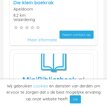
Die klein boekrak
Apeldoorn
8.2 km
Waardering:
Neem contact op
Meer informatie
Wij gebruiken
cookies
en diensten van derden om
Sterrenschool Apeldoorn
ervoor te zorgen dat u de best mogelijke ervaring
Apeldoorn
op onze website heeft.
OK
8.2 km
Waardering: