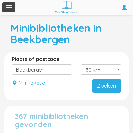
Togg
Toggle
navi
navigation
Minibibliotheken in
Beekbergen
Plaats of postcode
Mijn lokatie
Zoeken
367 minibibliotheken
gevonden