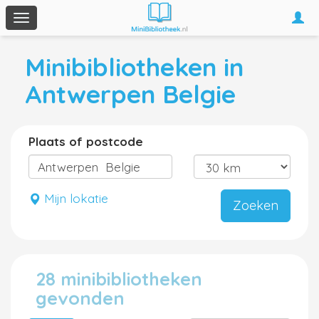
Togg
Toggle
navi
navigation
Minibibliotheken in
Antwerpen Belgie
Plaats of postcode
Mijn lokatie
Zoeken
28 minibibliotheken
gevonden