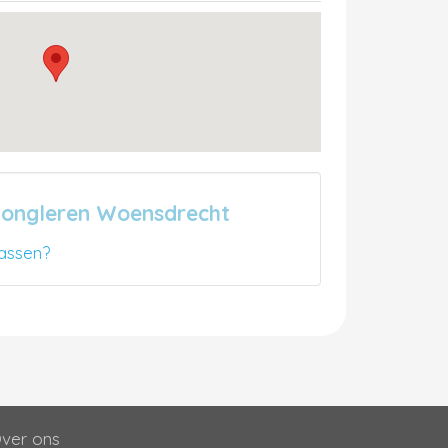
Jongleren Woensdrecht
assen?
ver ons