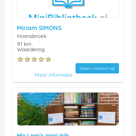
Miriam SIMONS
Hoensbroek
9.1 km
Waardering:
Neem contact op
Meer informatie
Mir.I.am's mini-bib