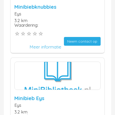
Minibiebknubbies
Eys
3.2 km
Waardering:
Neem contact op
Meer informatie
Minibieb Eys
Eys
3.2 km