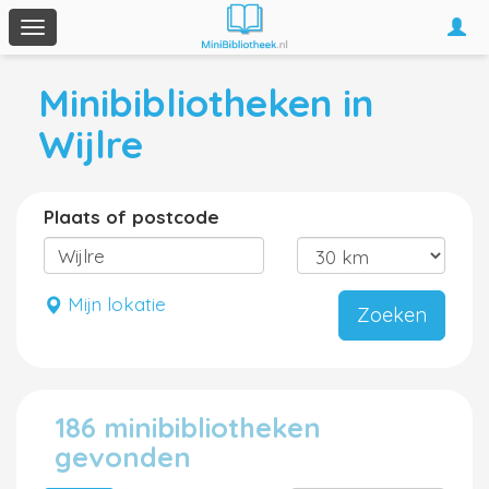
Togg
Toggle
navi
navigation
Minibibliotheken in
Wijlre
Plaats of postcode
Mijn lokatie
Zoeken
186 minibibliotheken
gevonden