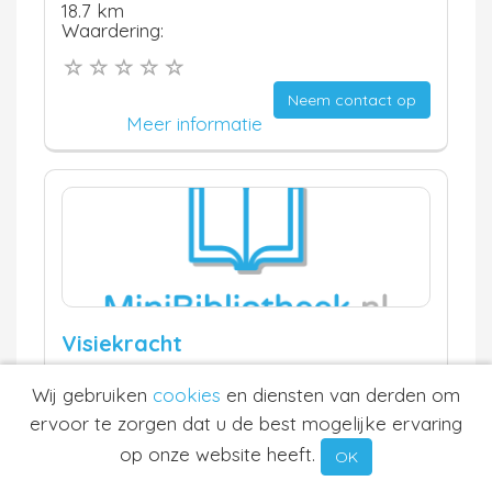
18.7 km
Waardering:
Neem contact op
Meer informatie
Visiekracht
Zwolle
Wij gebruiken
cookies
en diensten van derden om
18.8 km
Waardering:
ervoor te zorgen dat u de best mogelijke ervaring
op onze website heeft.
OK
Neem contact op