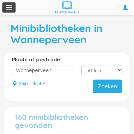
Togg
Toggle
navi
navigation
Minibibliotheken in
Wanneperveen
Plaats of postcode
Mijn lokatie
Zoeken
160 minibibliotheken
gevonden