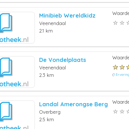
Waarde
Minibieb Wereldkidz
Veenendaal
2.1 km
Waarde
De Vondelplaats
Veenendaal
2.3 km
(
1 Ervarin
Waarde
Landal Amerongse Berg
Overberg
2.5 km