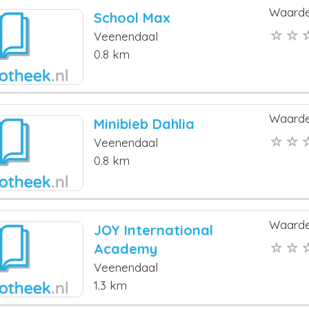
Waarde
School Max
Veenendaal
0.8 km
Waarde
Minibieb Dahlia
Veenendaal
0.8 km
Waarde
JOY International
Academy
Veenendaal
1.3 km