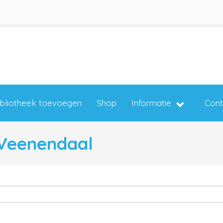
ibliotheek toevoegen
Shop
Informatie
Cont
 Veenendaal