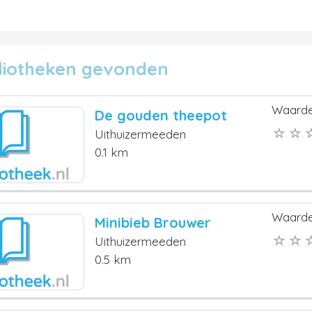
bliotheken gevonden
Waarde
De gouden theepot
Uithuizermeeden
0.1 km
Waarde
Minibieb Brouwer
Uithuizermeeden
0.5 km