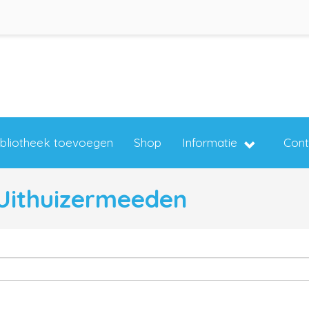
ibliotheek toevoegen
Shop
Informatie
Cont
 Uithuizermeeden