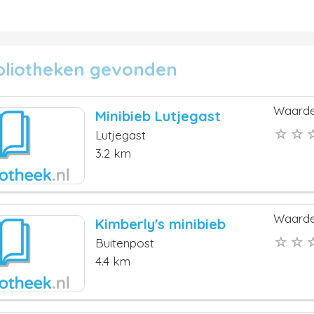
ibliotheken gevonden
Waarde
Minibieb Lutjegast
Lutjegast
3.2 km
Waarde
Kimberly's minibieb
Buitenpost
4.4 km