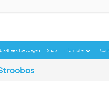
ibliotheek toevoegen
Shop
Informatie
Cont
 Stroobos