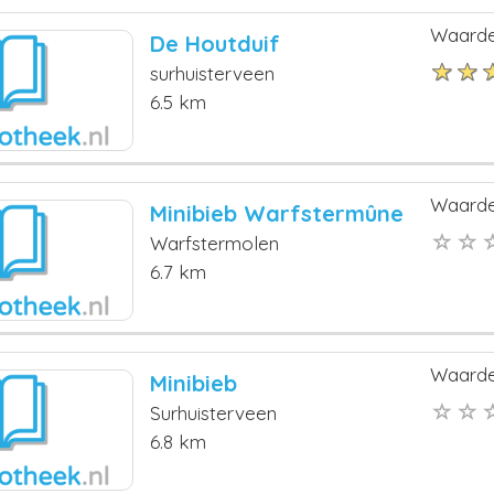
Waarde
De Houtduif
surhuisterveen
6.5 km
Waarde
Minibieb Warfstermûne
Warfstermolen
6.7 km
Waarde
Minibieb
Surhuisterveen
6.8 km