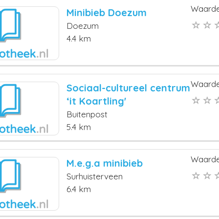
Waarde
Minibieb Doezum
Doezum
4.4 km
Waarde
Sociaal-cultureel centrum
‘it Koartling'
Buitenpost
5.4 km
Waarde
M.e.g.a minibieb
Surhuisterveen
6.4 km