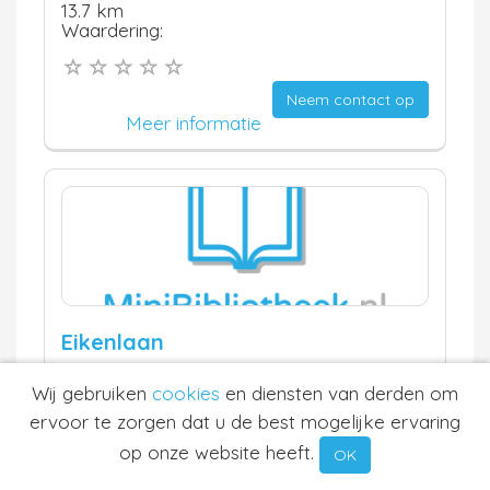
13.7 km
Waardering:
Neem contact op
Meer informatie
Eikenlaan
Ermelo
Wij gebruiken
cookies
en diensten van derden om
13.7 km
Waardering:
ervoor te zorgen dat u de best mogelijke ervaring
op onze website heeft.
OK
Neem contact op