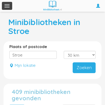
Togg
Toggle
navi
navigation
Minibibliotheken in
Stroe
Plaats of postcode
Mijn lokatie
Zoeken
409 minibibliotheken
gevonden