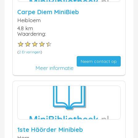
Carpe Diem MiniBieb
Heibloem
4.8 km
Waardering:
(
2 Ervaringen
)
Neem contact op
Meer informatie
1ste Häörder Minibieb
Horn