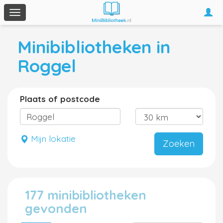
Togg
Toggle
navi
navigation
Minibibliotheken in
Roggel
Plaats of postcode
Mijn lokatie
Zoeken
177 minibibliotheken
gevonden