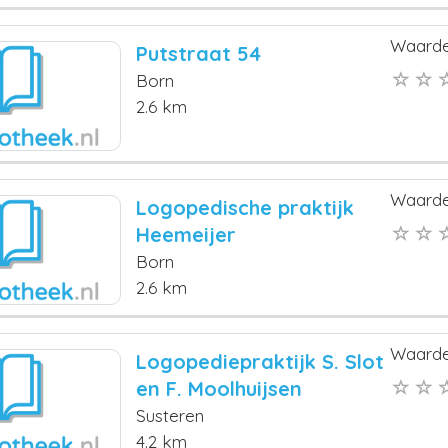
Waarde
Putstraat 54
Born
2.6 km
Waarde
Logopedische praktijk
Heemeijer
Born
2.6 km
Waarde
Logopediepraktijk S. Slot
en F. Moolhuijsen
Susteren
4.2 km