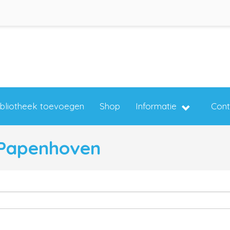
ibliotheek toevoegen
Shop
Informatie
Cont
n Papenhoven