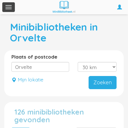
Togg
Toggle
navi
navigation
Minibibliotheken in
Orvelte
Plaats of postcode
Mijn lokatie
Zoeken
126 minibibliotheken
gevonden