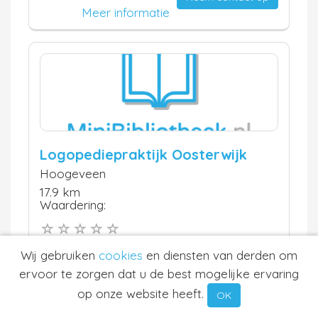
Meer informatie
Logopediepraktijk Oosterwijk
Hoogeveen
17.9 km
Waardering:
Neem contact op
Wij gebruiken
cookies
en diensten van derden om
Meer informatie
ervoor te zorgen dat u de best mogelijke ervaring
op onze website heeft.
OK