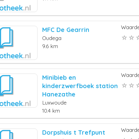
Waarde
MFC De Gearrin
Oudega
9.6 km
Waarde
Minibieb en
kinderzwerfboek station
Hanezathe
Luxwoude
10.4 km
Waarde
Dorpshuis t Trefpunt