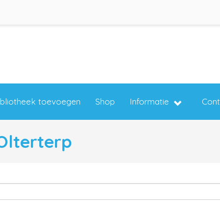
ibliotheek toevoegen
Shop
Informatie
Cont
 Olterterp