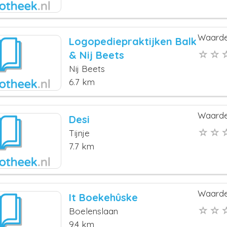
Waarde
Logopediepraktijken Balk
& Nij Beets
Nij Beets
6.7 km
Waarde
Desi
Tijnje
7.7 km
Waarde
It Boekehûske
Boelenslaan
9.4 km