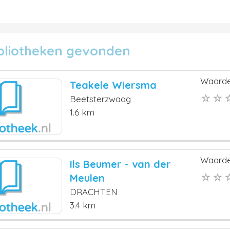
ibliotheken gevonden
Waarde
Teakele Wiersma
Beetsterzwaag
1.6 km
Waarde
Ils Beumer - van der
Meulen
DRACHTEN
3.4 km