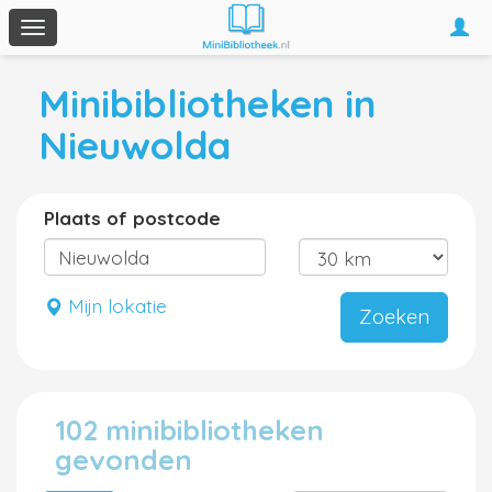
Togg
Toggle
navi
navigation
Minibibliotheken in
Nieuwolda
Plaats of postcode
Mijn lokatie
Zoeken
102 minibibliotheken
gevonden