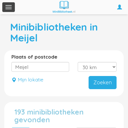
Togg
Toggle
navi
navigation
Minibibliotheken in
Meijel
Plaats of postcode
Mijn lokatie
Zoeken
193 minibibliotheken
gevonden