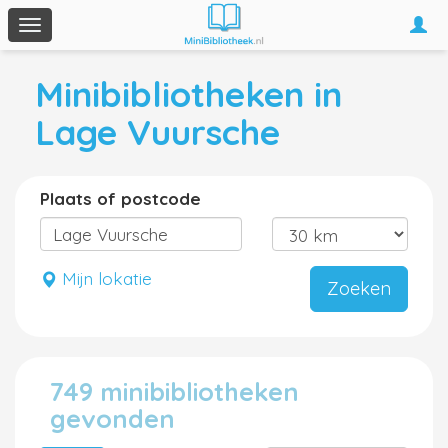
Togg
Toggle
navi
navigation
Minibibliotheken in
Lage Vuursche
Plaats of postcode
Mijn lokatie
Zoeken
749 minibibliotheken
gevonden