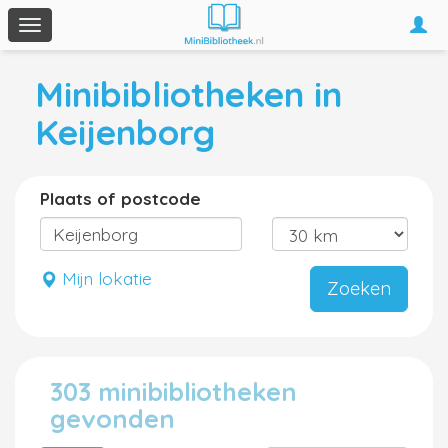
Togg
Toggle
navi
navigation
Minibibliotheken in
Keijenborg
Plaats of postcode
Mijn lokatie
Zoeken
303 minibibliotheken
gevonden