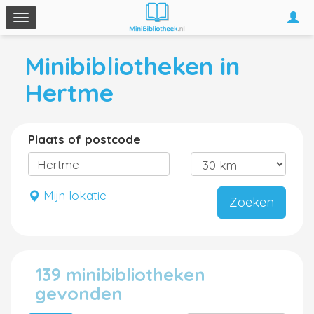
Togg
Toggle
navi
navigation
Minibibliotheken in
Hertme
Plaats of postcode
Mijn lokatie
Zoeken
139 minibibliotheken
gevonden