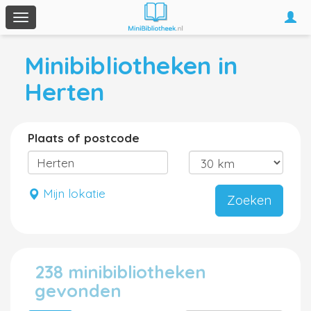
Togg
Toggle
navi
navigation
Minibibliotheken in
Herten
Plaats of postcode
Mijn lokatie
Zoeken
238 minibibliotheken
gevonden