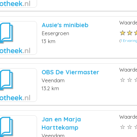
Waarde
Ausie's minibieb
Eesergroen
13 km
(
1 Ervarin
Waarde
OBS De Viermaster
Veendam
13.2 km
Waarde
Jan en Marja
Harttekamp
Veendam