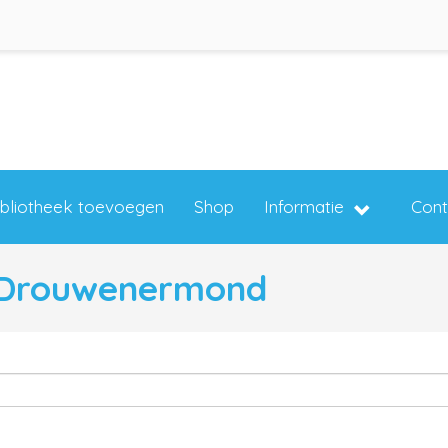
ibliotheek toevoegen
Shop
Informatie
Cont
n Drouwenermond