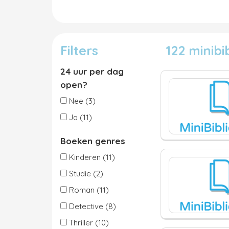
Filters
122 minib
24 uur per dag
open?
Nee (3)
Ja (11)
Boeken genres
Kinderen (11)
Studie (2)
Roman (11)
Detective (8)
Thriller (10)