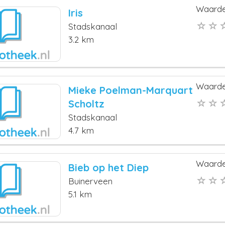
Waarde
Iris
Stadskanaal
3.2 km
Waarde
Mieke Poelman-Marquart
Scholtz
Stadskanaal
4.7 km
Waarde
Bieb op het Diep
Buinerveen
5.1 km