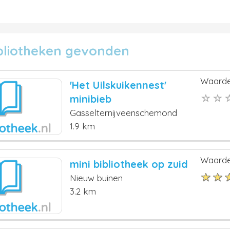
ibliotheken gevonden
Waarde
'Het Uilskuikennest'
minibieb
Gasselternijveenschemond
1.9 km
Waarde
mini bibliotheek op zuid
Nieuw buinen
3.2 km