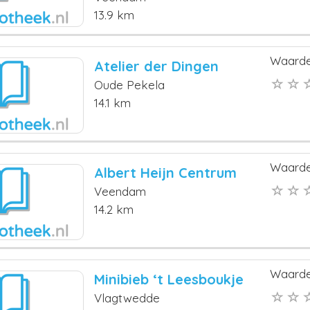
13.9 km
Waarde
Atelier der Dingen
Oude Pekela
14.1 km
Waarde
Albert Heijn Centrum
Veendam
14.2 km
Waarde
Minibieb ‘t Leesboukje
Vlagtwedde