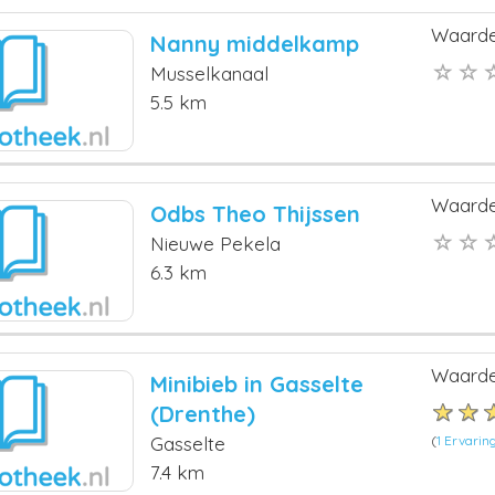
Waarde
Nanny middelkamp
Musselkanaal
5.5 km
Waarde
Odbs Theo Thijssen
Nieuwe Pekela
6.3 km
Waarde
Minibieb in Gasselte
(Drenthe)
(
1 Ervarin
Gasselte
7.4 km