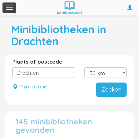
Togg
Toggle
navi
navigation
Minibibliotheken in
Drachten
Plaats of postcode
Mijn lokatie
Zoeken
145 minibibliotheken
gevonden