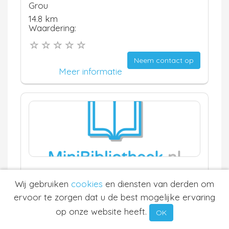
Grou
14.8 km
Waardering:
Neem contact op
Meer informatie
Obs Akkrum
Wij gebruiken
cookies
en diensten van derden om
Akkrum
ervoor te zorgen dat u de best mogelijke ervaring
14.9 km
Waardering:
op onze website heeft.
OK