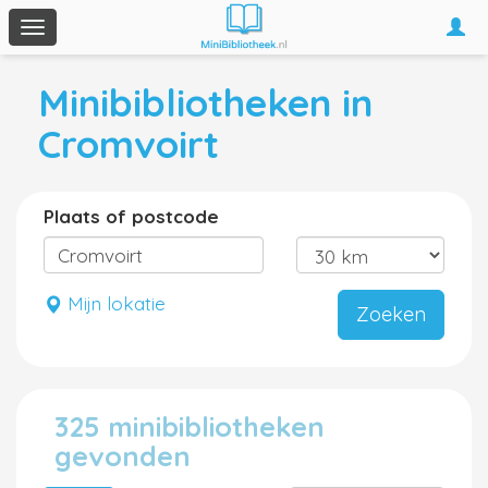
Togg
Toggle
navi
navigation
Minibibliotheken in
Cromvoirt
Plaats of postcode
Mijn lokatie
Zoeken
325 minibibliotheken
gevonden