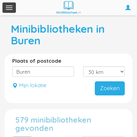
Togg
Toggle
navi
navigation
Minibibliotheken in
Buren
Plaats of postcode
Mijn lokatie
Zoeken
579 minibibliotheken
gevonden