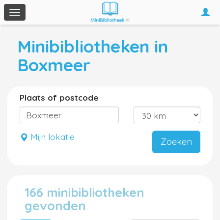
Togg
Toggle
navi
navigation
Minibibliotheken in
Boxmeer
Plaats of postcode
Mijn lokatie
Zoeken
166 minibibliotheken
gevonden