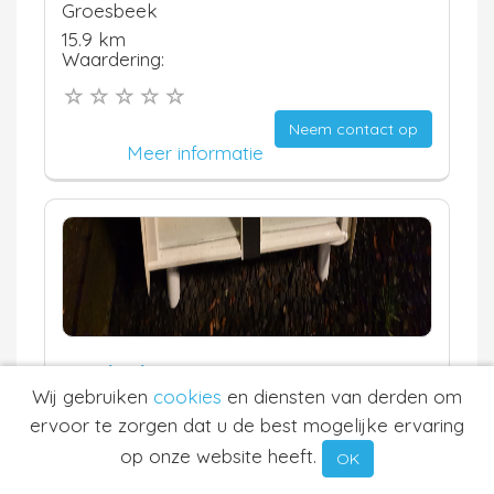
Groesbeek
15.9 km
Waardering:
Neem contact op
Meer informatie
Dinybieb
Wij gebruiken
cookies
en diensten van derden om
Oirlo
ervoor te zorgen dat u de best mogelijke ervaring
16.1 km
Waardering:
op onze website heeft.
OK