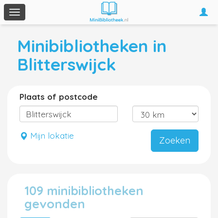
Togg
Toggle
navi
navigation
Minibibliotheken in
Blitterswijck
Plaats of postcode
Mijn lokatie
Zoeken
109 minibibliotheken
gevonden