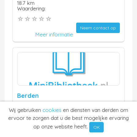
18.7 km
Waardering:
Neem contact op
Meer informatie
Berden
Venlo
Wij gebruiken
cookies
en diensten van derden om
18.7 km
Waardering:
ervoor te zorgen dat u de best mogelijke ervaring
op onze website heeft.
OK
Neem contact op