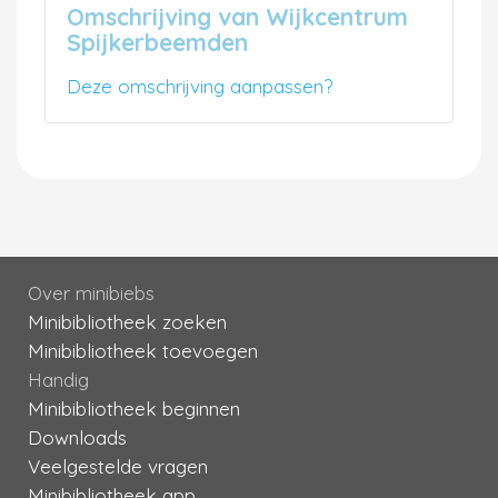
Omschrijving van Wijkcentrum
Spijkerbeemden
Deze omschrijving aanpassen?
Over minibiebs
Minibibliotheek zoeken
Minibibliotheek toevoegen
Handig
Minibibliotheek beginnen
Downloads
Veelgestelde vragen
Minibibliotheek app